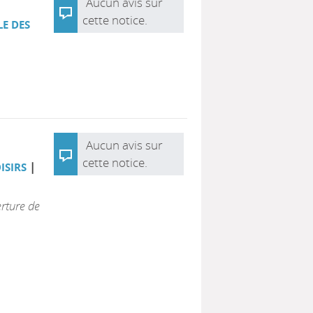
Aucun avis sur
cette notice.
LE DES
Aucun avis sur
cette notice.
|
OISIRS
rture de