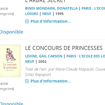
L'ARBRE SECRET
|
texte
BINDI MONDAINI, DONATELLA
PARIS : L'ECO
|
|
imprimé
LOISIRS
NEUF
1995
Plus d'information...
Disponible
LE CONCOURS DE PRINCESSES
|
LEVINE, GAIL CARSON
PARIS : L'ECOLE DES L
|
NEUF
2002
Trad. de l'am. par Marie-Claude Mapaula. Couve
Gilles Rapaport.
Plus d'information...
texte
imprimé
Disponible