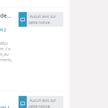
ande…
Aucun avis sur
cette notice.
|
RS
 déçu
e. Il a
ns jeu
liments,
Aucun avis sur
cette notice.
|
SIRS