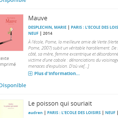
Mauve
|
DESPLECHIN, MARIE
PARIS : L'ECOLE DES LOI
|
NEUF
2014
À l'école, Pome, la meilleure amie de Verte (Vert
Pome, 2007) subit un véritable harcèlement. De
côté, sa mère, femme excentrique et désordonné
texte
victime d'une cabale : dénonciations du voisinag
imprimé
menaces d'expulsion. D'où vie[...]
Plus d'information...
Disponible
Le poisson qui souriait
|
|
audren
PARIS : L'ECOLE DES LOISIRS
NEUF