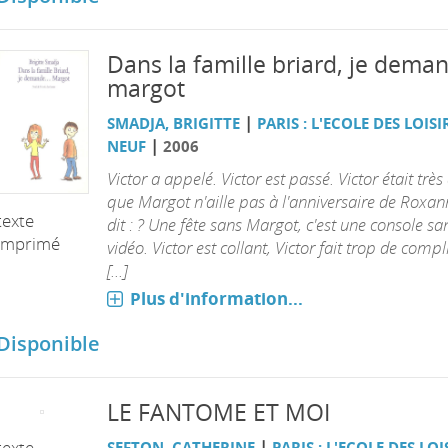
Dans la famille briard, je dem
margot
|
SMADJA, BRIGITTE
PARIS : L'ECOLE DES LOISI
|
NEUF
2006
Victor a appelé. Victor est passé. Victor était très
que Margot n'aille pas à l'anniversaire de Roxann
texte
dit : ? Une fête sans Margot, c'est une console sa
imprimé
vidéo. Victor est collant, Victor fait trop de comp
[...]
Plus d'information...
Disponible
LE FANTOME ET MOI
|
texte
SEFTON, CATHERINE
PARIS : L'ECOLE DES LOI