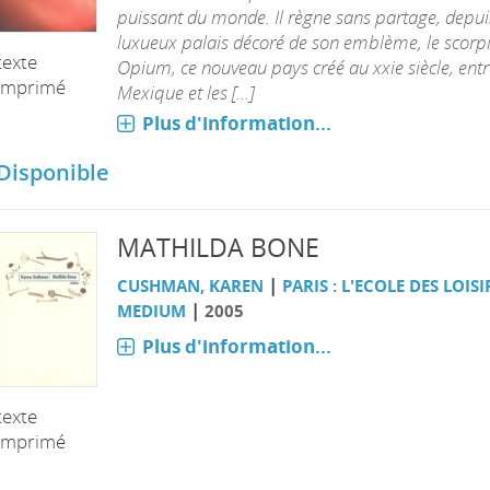
puissant du monde. Il règne sans partage, depui
luxueux palais décoré de son emblème, le scorpi
texte
Opium, ce nouveau pays créé au xxie siècle, entr
imprimé
Mexique et les [...]
Plus d'information...
Disponible
MATHILDA BONE
|
CUSHMAN, KAREN
PARIS : L'ECOLE DES LOISI
|
MEDIUM
2005
Plus d'information...
texte
imprimé