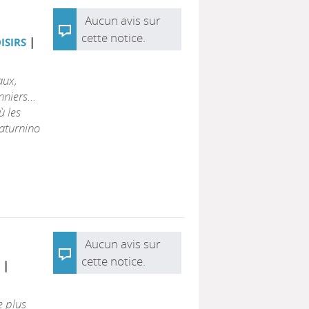
Aucun avis sur
cette notice.
|
OISIRS
aux,
niers...
ù les
Saturnino
Aucun avis sur
cette notice.
|
e plus