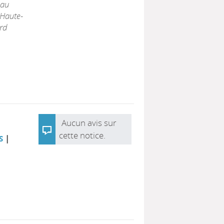
 au
 Haute-
ard
Aucun avis sur
cette notice.
|
S