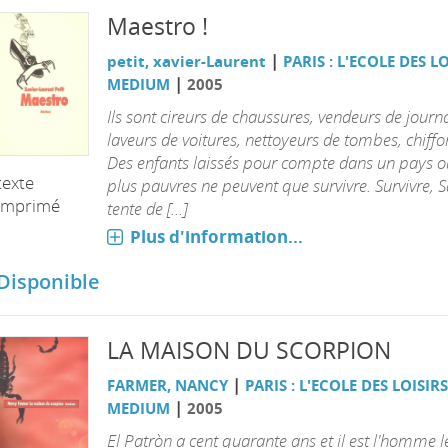
Maestro !
|
petit, xavier-Laurent
PARIS : L'ECOLE DES L
|
MEDIUM
2005
Ils sont cireurs de chaussures, vendeurs de journ
laveurs de voitures, nettoyeurs de tombes, chiffon
Des enfants laissés pour compte dans un pays o
texte
plus pauvres ne peuvent que survivre. Survivre, 
imprimé
tente de [...]
Plus d'information...
Disponible
LA MAISON DU SCORPION
|
FARMER, NANCY
PARIS : L'ECOLE DES LOISIRS
|
MEDIUM
2005
El Patròn a cent quarante ans et il est l'homme l