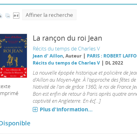
Affiner la recherche
La rançon du roi Jean
Récits du temps de Charles V
|
Jean d' Aillon
, Auteur
PARIS : ROBERT LAFF
|
Récits du temps de Charles V
DL 2022
La nouvelle épopée historique et policière de Jea
d'Aillon au Moyen-Age. À l'approche des fêtes de 
texte
Nativité de l'an de grâce 1360, le roi de France Je
imprimé
Bon est enfin de retour à Paris après quatre ann
captivité en Angleterre. En éc[...]
Plus d'information...
Disponible