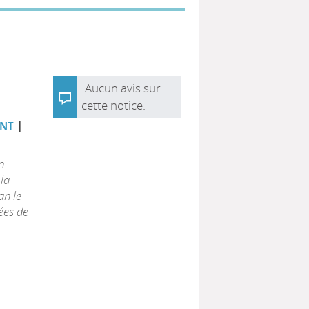
Aucun avis sur
cette notice.
|
ONT
n
la
an le
ées de