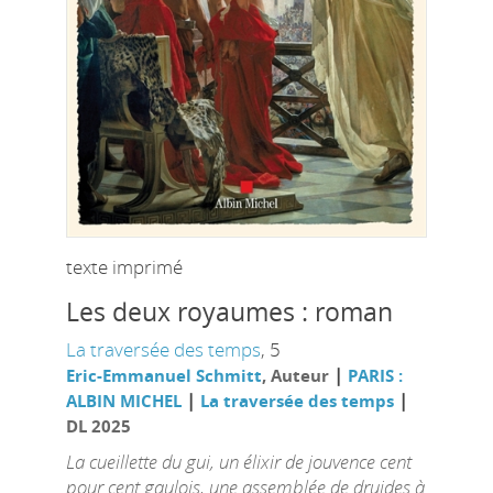
texte imprimé
Les deux royaumes : roman
La traversée des temps
, 5
|
Eric-Emmanuel Schmitt
, Auteur
PARIS :
|
|
ALBIN MICHEL
La traversée des temps
DL 2025
La cueillette du gui, un élixir de jouvence cent
pour cent gaulois, une assemblée de druides à