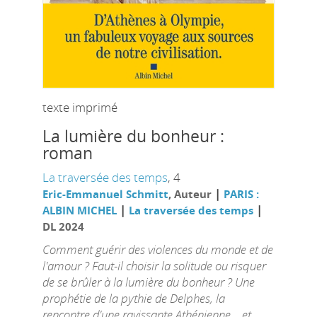
texte imprimé
La lumière du bonheur :
roman
La traversée des temps
, 4
|
Eric-Emmanuel Schmitt
, Auteur
PARIS :
|
|
ALBIN MICHEL
La traversée des temps
DL 2024
Comment guérir des violences du monde et de
l'amour ? Faut-il choisir la solitude ou risquer
de se brûler à la lumière du bonheur ? Une
prophétie de la pythie de Delphes, la
rencontre d'une ravissante Athénienne... et