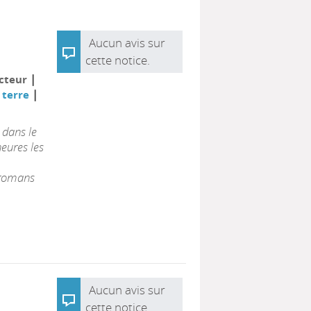
Aucun avis sur
cette notice.
|
ucteur
|
a terre
 dans le
heures les
 romans
Aucun avis sur
cette notice.