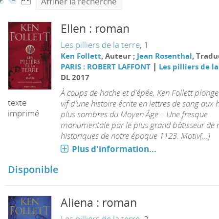
Affiner la recherche
Ellen : roman
Les pilliers de la terre
, 1
Ken Follett
, Auteur ;
Jean Rosenthal
, Trad
|
PARIS : ROBERT LAFFONT
Les pilliers de l
DL 2017
À coups de hache et d'épée, Ken Follett plonge
texte
vif d'une histoire écrite en lettres de sang aux 
imprimé
plus sombres du Moyen Âge... Une fresque
monumentale par le plus grand bâtisseur de
historiques de notre époque 1123. Motiv[...]
Plus d'information...
Disponible
Aliena : roman
Les pilliers de la terre
, 2